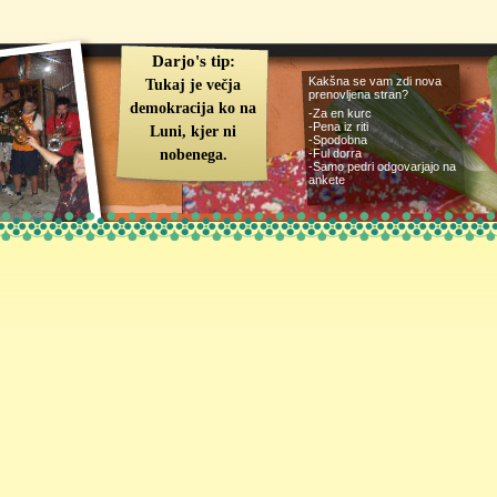
Darjo's tip:
Kakšna se vam zdi nova
Tukaj je večja
prenovljena stran?
demokracija ko na
-
Za en kurc
-
Pena iz riti
Luni, kjer ni
-
Spodobna
nobenega.
-
Ful dorra
-
Samo pedri odgovarjajo na
ankete