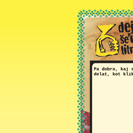
Pa dobro, kaj 
delat, kot kli