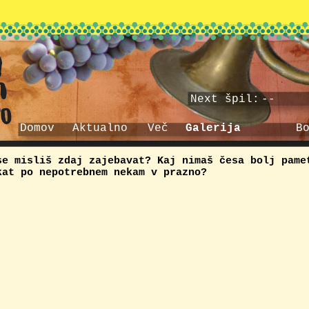
Next špil:
--
Domov
Aktualno
Več
Galerija
B
se misliš zdaj zajebavat? Kaj nimaš česa bolj pame
kat po nepotrebnem nekam v prazno?