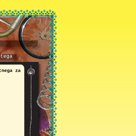
otega
tnega za